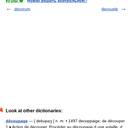
Игры ⚽
Нужно решить контрольную?
decorum
decouple
Look at other dictionaries:
découpage
— [ dekupaʒ ] n. m. • 1497 decoppaige; de découper
1 ♦ Action de découper. Procéder au découpage d une volaille, d