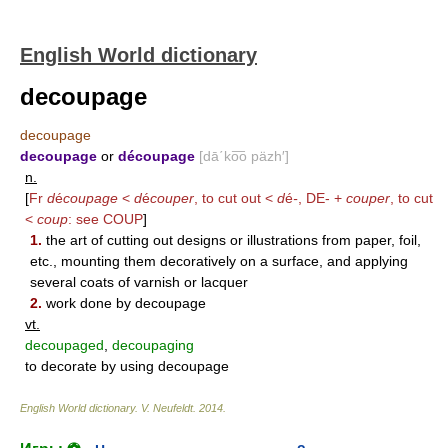
English World dictionary
decoupage
decoupage
decoupage
or
découpage
[dā΄ko͞o päzh′]
n.
[
Fr
d
é
coupage
<
d
é
couper
, to cut out <
d
é
-
,
DE-
+
couper
, to cut
<
coup
: see
COUP
]
1.
the art of cutting out designs or illustrations from paper, foil,
etc., mounting them decoratively on a surface, and applying
several coats of varnish or lacquer
2.
work done by decoupage
vt.
decoupaged
,
decoupaging
to decorate by using decoupage
English World dictionary
.
V. Neufeldt
.
2014
.