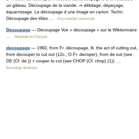
un gâteau. Découpage de la viande. ⇒ débitage, dépeçage,
équarrissage. Le découpage d une image en carton. Techn.
Découpage des tôles …
Encyclopédie Universelle
Decoupage
— Découpage Voir « découpage » sur le Wiktionnaire
…
Wikipédia en Français
decoupage
— 1960, from Fr. découpage, lit. the act of cutting out,
from decouper to cut out (12c., O.Fr. decoper), from de out (see
DE (Cf. de )) + couper to cut (see CHOP (Cf. chop) (1)) …
Etymology dictionary