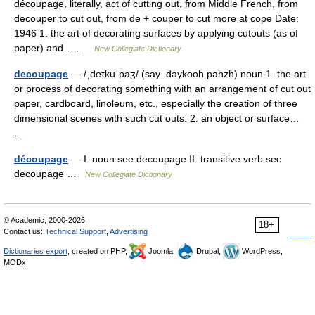
découpage, literally, act of cutting out, from Middle French, from
decouper to cut out, from de + couper to cut more at cope Date:
1946 1. the art of decorating surfaces by applying cutouts (as of
paper) and… …
New Collegiate Dictionary
decoupage
— /ˌdeɪkuˈpaʒ/ (say .daykooh pahzh) noun 1. the art
or process of decorating something with an arrangement of cut out
paper, cardboard, linoleum, etc., especially the creation of three
dimensional scenes with such cut outs. 2. an object or surface…
…
découpage
— I. noun see decoupage II. transitive verb see
decoupage …
New Collegiate Dictionary
© Academic, 2000-2026
18+
Contact us:
Technical Support
,
Advertising
Dictionaries export
, created on PHP,
Joomla,
Drupal,
WordPress,
MODx.