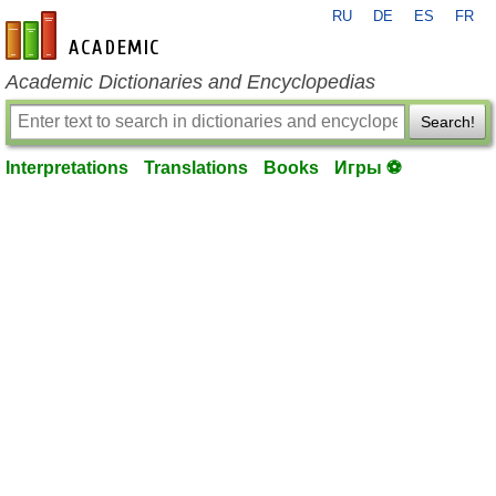
RU
DE
ES
FR
en-academic.com
Academic Dictionaries and Encyclopedias
Search!
Interpretations
Translations
Books
Игры ⚽